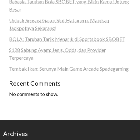
Rahasia Taruhan Bola SBOBET yang Bikin Kamu Untung
Besar
Unlock Sensasi Gacor Slot Habanero: Mainkan
Jackpotnya Sekarang!
BOLA: Taruhan Tarik Menarik di Sportsbook SBOBET
S128 Sabung Ayam: Jenis, Odds, dan Provider
Terpercaya
Tembak Ikan: Serunya Main Game Arcade Spadegaming
Recent Comments
No comments to show.
Archives