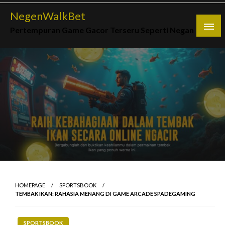
Skip
NegenWalkBet
to
Pertempuran Game Gacor Terseru Seperti Negan
content
HOMEPAGE
SPORTSBOOK
TEMBAK IKAN: RAHASIA MENANG DI GAME ARCADE SPADEGAMING
SPORTSBOOK