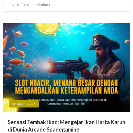
Posted
July 18, 2026
adminn1
on
SPORTSBOOK
Sensasi Tembak Ikan: Mengejar Ikan Harta Karun
di Dunia Arcade Spadegaming