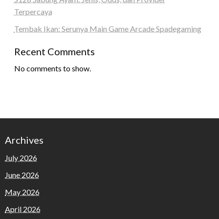
Terpercaya
Tembak Ikan: Serunya Main Game Arcade Spadegaming
Recent Comments
No comments to show.
Archives
July 2026
June 2026
May 2026
April 2026