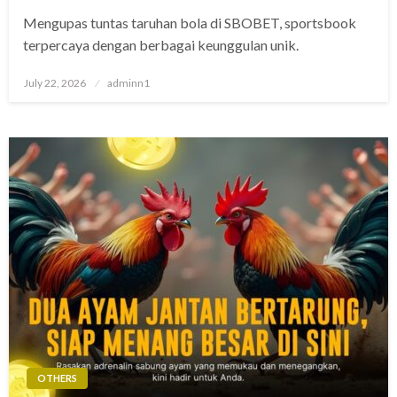
Mengupas tuntas taruhan bola di SBOBET, sportsbook
terpercaya dengan berbagai keunggulan unik.
Posted
July 22, 2026
adminn1
on
OTHERS