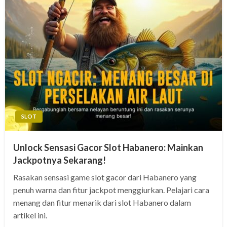
SLOT
Unlock Sensasi Gacor Slot Habanero: Mainkan
Jackpotnya Sekarang!
Rasakan sensasi game slot gacor dari Habanero yang
penuh warna dan fitur jackpot menggiurkan. Pelajari cara
menang dan fitur menarik dari slot Habanero dalam
artikel ini.