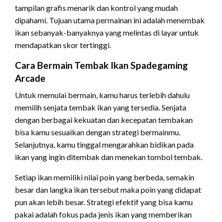
tampilan grafis menarik dan kontrol yang mudah
dipahami. Tujuan utama permainan ini adalah menembak
ikan sebanyak-banyaknya yang melintas di layar untuk
mendapatkan skor tertinggi.
Cara Bermain Tembak Ikan Spadegaming
Arcade
Untuk memulai bermain, kamu harus terlebih dahulu
memilih senjata tembak ikan yang tersedia. Senjata
dengan berbagai kekuatan dan kecepatan tembakan
bisa kamu sesuaikan dengan strategi bermainmu.
Selanjutnya, kamu tinggal mengarahkan bidikan pada
ikan yang ingin ditembak dan menekan tombol tembak.
Setiap ikan memiliki nilai poin yang berbeda, semakin
besar dan langka ikan tersebut maka poin yang didapat
pun akan lebih besar. Strategi efektif yang bisa kamu
pakai adalah fokus pada jenis ikan yang memberikan