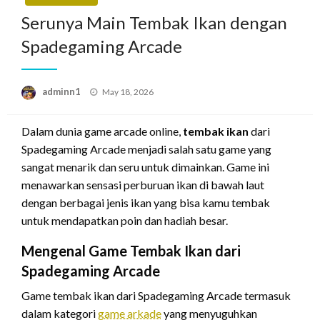
Serunya Main Tembak Ikan dengan
Spadegaming Arcade
Posted
adminn1
May 18, 2026
on
Dalam dunia game arcade online,
tembak ikan
dari
Spadegaming Arcade menjadi salah satu game yang
sangat menarik dan seru untuk dimainkan. Game ini
menawarkan sensasi perburuan ikan di bawah laut
dengan berbagai jenis ikan yang bisa kamu tembak
untuk mendapatkan poin dan hadiah besar.
Mengenal Game Tembak Ikan dari
Spadegaming Arcade
Game tembak ikan dari Spadegaming Arcade termasuk
dalam kategori
game arkade
yang menyuguhkan