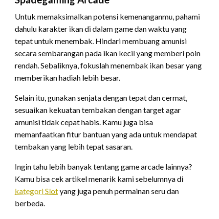
Untuk memaksimalkan potensi kemenanganmu, pahami
dahulu karakter ikan di dalam game dan waktu yang
tepat untuk menembak. Hindari membuang amunisi
secara sembarangan pada ikan kecil yang memberi poin
rendah. Sebaliknya, fokuslah menembak ikan besar yang
memberikan hadiah lebih besar.
Selain itu, gunakan senjata dengan tepat dan cermat,
sesuaikan kekuatan tembakan dengan target agar
amunisi tidak cepat habis. Kamu juga bisa
memanfaatkan fitur bantuan yang ada untuk mendapat
tembakan yang lebih tepat sasaran.
Ingin tahu lebih banyak tentang game arcade lainnya?
Kamu bisa cek artikel menarik kami sebelumnya di
kategori Slot
yang juga penuh permainan seru dan
berbeda.