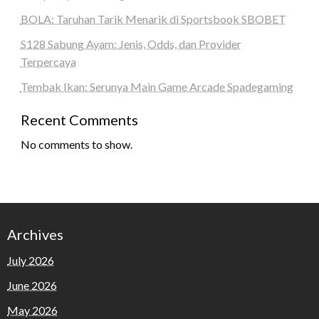
BOLA: Taruhan Tarik Menarik di Sportsbook SBOBET
S128 Sabung Ayam: Jenis, Odds, dan Provider
Terpercaya
Tembak Ikan: Serunya Main Game Arcade Spadegaming
Recent Comments
No comments to show.
Archives
July 2026
June 2026
May 2026