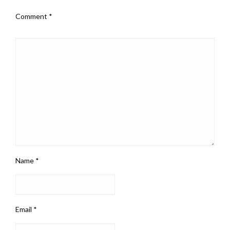
Comment
*
Name
*
Email
*