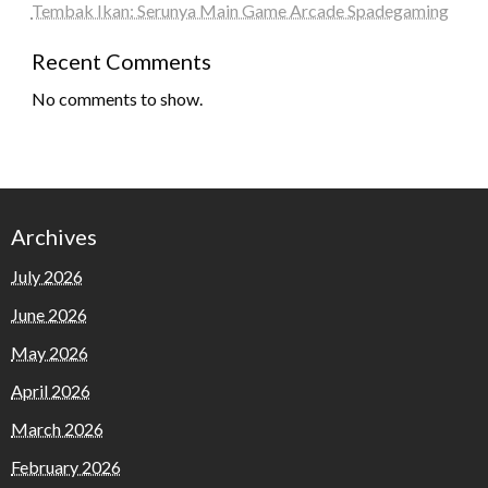
Tembak Ikan: Serunya Main Game Arcade Spadegaming
Recent Comments
No comments to show.
Archives
July 2026
June 2026
May 2026
April 2026
March 2026
February 2026