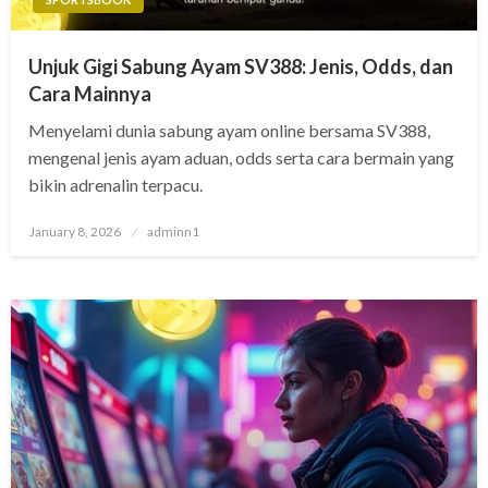
Unjuk Gigi Sabung Ayam SV388: Jenis, Odds, dan
Cara Mainnya
Menyelami dunia sabung ayam online bersama SV388,
mengenal jenis ayam aduan, odds serta cara bermain yang
bikin adrenalin terpacu.
Posted
January 8, 2026
adminn1
on