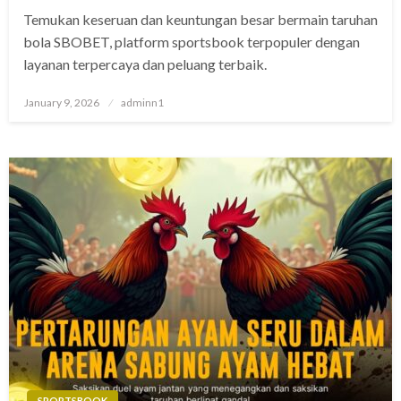
Temukan keseruan dan keuntungan besar bermain taruhan
bola SBOBET, platform sportsbook terpopuler dengan
layanan terpercaya dan peluang terbaik.
Posted
January 9, 2026
adminn1
on
SPORTSBOOK