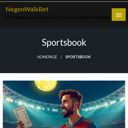
Skip
NegenWalkBet
to
Pertempuran Game Gacor Terseru Seperti Negan
content
Sportsbook
HOMEPAGE
SPORTSBOOK