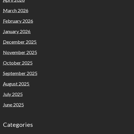
March 2026
February 2026
January 2026
December 2025
November 2025
October 2025
September 2025
August 2025
July 2025
June 2025
Categories