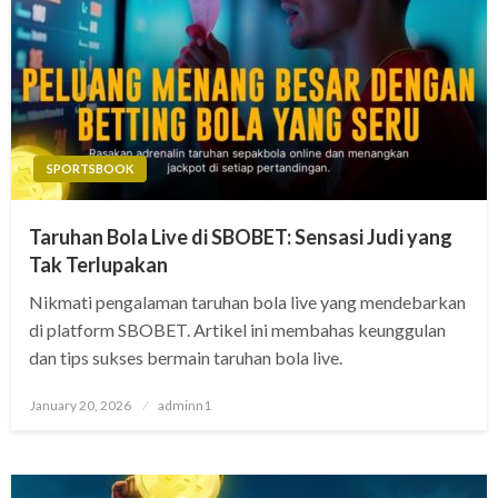
SPORTSBOOK
Taruhan Bola Live di SBOBET: Sensasi Judi yang
Tak Terlupakan
Nikmati pengalaman taruhan bola live yang mendebarkan
di platform SBOBET. Artikel ini membahas keunggulan
dan tips sukses bermain taruhan bola live.
Posted
January 20, 2026
adminn1
on