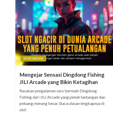
SPORTSBOOK
Mengejar Sensasi Dingdong Fishing
JILI Arcade yang Bikin Ketagihan
Rasakan pengalaman seru bermain Dingdong
Fishing dari JILI Arcade yang penuh tantangan dan
peluang menang besar. Baca ulasan lengkapnya di
sini!