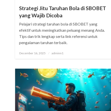
Strategi Jitu Taruhan Bola di SBOBET
yang Wajib Dicoba
Pelajari strategi taruhan bola di SBOBET yang
efektif untuk meningkatkan peluang menang Anda.
Tips dan trik lengkap serta link referensi untuk
pengalaman taruhan terbaik.
Posted
December 16, 2025
adminn1
on