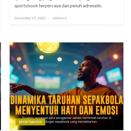
sportsbook terpercaya dan penuh adrenalin.
Posted
December 25, 2025
adminn1
on
SPORTSBOOK