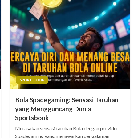
SPORTSBOOK
Bola Spadegaming: Sensasi Taruhan
yang Mengguncang Dunia
Sportsbook
Merasakan sensasi taruhan Bola dengan provider
Spadegaming yang menawarkan pengalaman