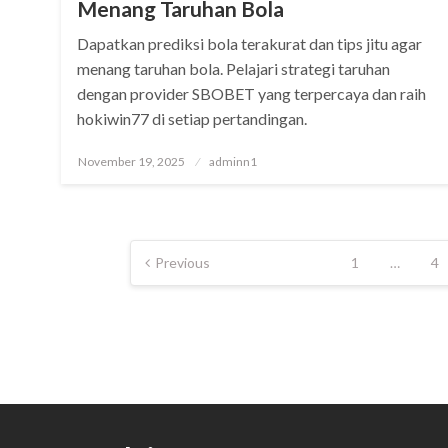
Menang Taruhan Bola
Dapatkan prediksi bola terakurat dan tips jitu agar
menang taruhan bola. Pelajari strategi taruhan
dengan provider SBOBET yang terpercaya dan raih
hokiwin77 di setiap pertandingan.
Posted
November 19, 2025
adminn1
on
Posts
Previous
1
…
4
pagination