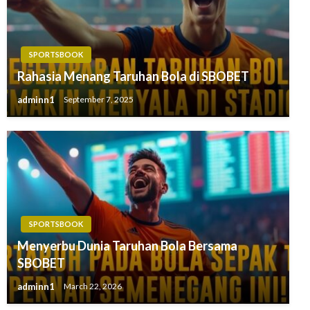
SPORTSBOOK
Rahasia Menang Taruhan Bola di SBOBET
adminn1
September 7, 2025
SPORTSBOOK
Menyerbu Dunia Taruhan Bola Bersama
SBOBET
adminn1
March 22, 2026