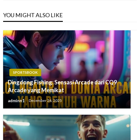
YOU MIGHT ALSO LIKE
SPORTSBOOK
Dingdong Fishing: Sensasi Arcade dari CQ9
Arcade yang Memikat
adminn1
December 26, 2025