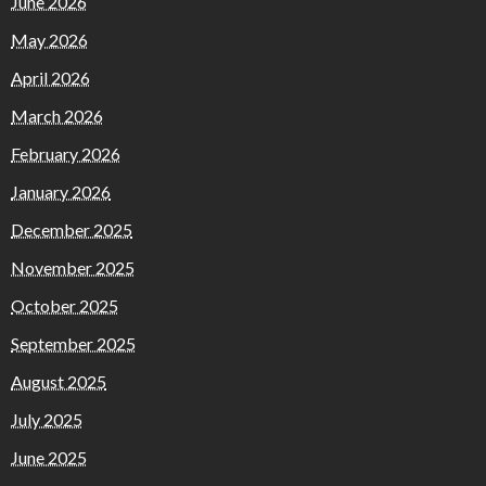
June 2026
May 2026
April 2026
March 2026
February 2026
January 2026
December 2025
November 2025
October 2025
September 2025
August 2025
July 2025
June 2025