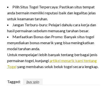
Pilih Situs Togel Terpercaya: Pastikan situs tempat
anda bermain memiliki reputasi baik dan legalitas jelas
untuk keamanan taruhan.
Jangan Terburu-buru: Pelajari dahulu cara kerja dan
hasil permainan sebelum memasang taruhan besar.
Manfaatkan Bonus dan Promo: Banyak situs togel
menyediakan bonus menarik yang bisa meningkatkan
modal taruhan anda.
Untuk mempelajari lebih banyak tentang berbagai jenis
permainan togel, kunjungi
artikel menarik kami tentang
Togel
yang membahas seluk beluk togel secara lengkap.
Tagged:
buy spin
LEAVE A RESPONSE