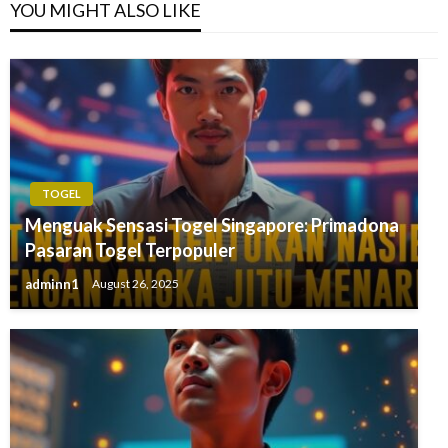
YOU MIGHT ALSO LIKE
TOGEL
Menguak Sensasi Togel Singapore: Primadona
Pasaran Togel Terpopuler
adminn1
August 26, 2025