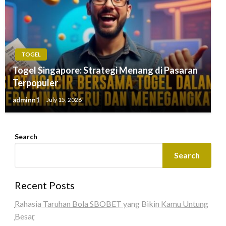
TOGEL
Togel Singapore: Strategi Menang di Pasaran
Terpopuler
adminn1
July 15, 2026
Search
Search
Recent Posts
Rahasia Taruhan Bola SBOBET yang Bikin Kamu Untung
Besar