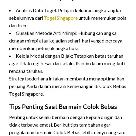
Analisis Data Togel: Pelajari keluaran angka-angka
sebelumnya dari
Togel Singapore
untuk menemukan pola
dan tren.
Gunakan Metode Arti Mimpi: Hubungkan angka
dengan mimpi atau kejadian sehari-hari yang dipercaya
memberikan petunjuk angka hoki.
Kelola Modal dengan Bijak: Tetapkan batas taruhan
agar tidak rugi besar dan selalu disiplin dalam mengikuti
rencana taruhan.
Strategi sederhana ini akan membantu mengoptimalkan
peluang Anda dalam meraih kemenangan di Colok Bebas
Togel Singapore.
Tips Penting Saat Bermain Colok Bebas
Penting untuk selalu bermain dengan kepala dingin dan
tidak terbawa emosi. Berikut tips tambahan agar
pengalaman bermain Colok Bebas lebih menyenangkan: