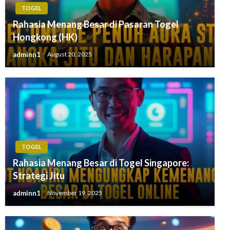
TOGEL
Rahasia Menang Besar di Pasaran Togel
Hongkong (HK)
adminn1
August 20, 2025
TOGEL
Rahasia Menang Besar di Togel Singapore:
Strategi Jitu
adminn1
November 19, 2025