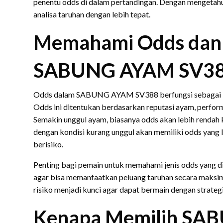
penentu odds di dalam pertandingan. Dengan mengetahui
analisa taruhan dengan lebih tepat.
Memahami Odds dan 
SABUNG AYAM SV3
Odds dalam SABUNG AYAM SV388 berfungsi sebagai ind
Odds ini ditentukan berdasarkan reputasi ayam, perform
Semakin unggul ayam, biasanya odds akan lebih rendah
dengan kondisi kurang unggul akan memiliki odds yang le
berisiko.
Penting bagi pemain untuk memahami jenis odds yang di
agar bisa memanfaatkan peluang taruhan secara maksi
risiko menjadi kunci agar dapat bermain dengan strate
Kenapa Memilih SA