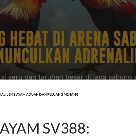
ENALI JENIS AYAM ADUAN DAN PELUANG MENANG
 AYAM SV388: