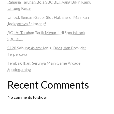
Rahasia Taruhan Bola SBOBET yang Bikin Kamu
Untung Besar
Unlock Sensasi Gacor Slot Habanero: Mainkan
Jackpotnya Sekarang!
BOLA: Taruhan Tarik Menarik di Sportsbook
SBOBET
S128 Sabung Ayam: Jenis, Odds, dan Provider
Terpercaya
Tembak Ikan: Serunya Main Game Arcade
Spadegaming
Recent Comments
No comments to show.