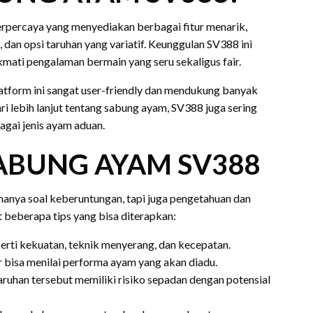
erpercaya yang menyediakan berbagai fitur menarik,
, dan opsi taruhan yang variatif. Keunggulan SV388 ini
ati pengalaman bermain yang seru sekaligus fair.
atform ini sangat user-friendly dan mendukung banyak
 lebih lanjut tentang sabung ayam, SV388 juga sering
gai jenis ayam aduan.
 SABUNG AYAM SV388
ya soal keberuntungan, tapi juga pengetahuan dan
 beberapa tips yang bisa diterapkan:
perti kekuatan, teknik menyerang, dan kecepatan.
 bisa menilai performa ayam yang akan diadu.
uhan tersebut memiliki risiko sepadan dengan potensial