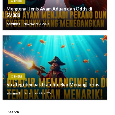
OTHERS
Mengenal Jenis Ayam Aduan dan Odds di
SV388
adminn1
November 3, 2025
OTHERS
Strategi Tembak Ikan Jitu Biar Menang Terus
adminn1
December 24, 2025
Search