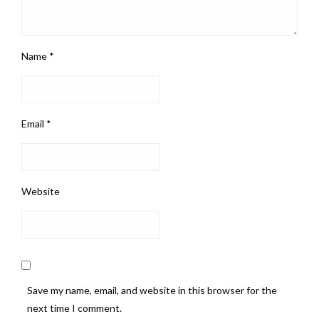
Name
*
Email
*
Website
Save my name, email, and website in this browser for the
next time I comment.