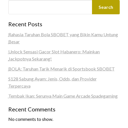
Search
Recent Posts
Rahasia Taruhan Bola SBOBET yang Bikin Kamu Untung
Besar
Unlock Sensasi Gacor Slot Habanero: Mainkan
Jackpotnya Sekarang!
BOLA: Taruhan Tarik Menarik di Sportsbook SBOBET
S128 Sabung Ayam: Jenis, Odds, dan Provider
Terpercaya
Tembak Ikan: Serunya Main Game Arcade Spadegaming
Recent Comments
No comments to show.