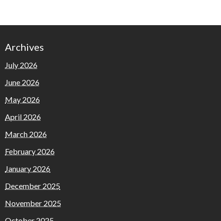
Archives
July 2026
June 2026
May 2026
April 2026
March 2026
February 2026
January 2026
December 2025
November 2025
October 2025