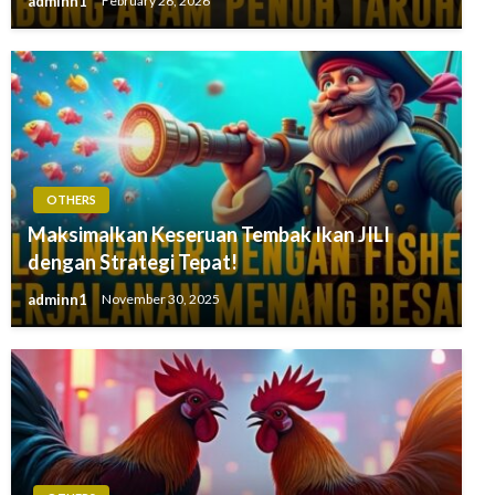
adminn1
February 26, 2026
OTHERS
Maksimalkan Keseruan Tembak Ikan JILI
dengan Strategi Tepat!
adminn1
November 30, 2025