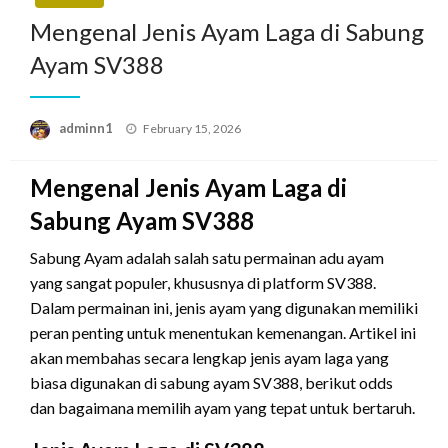
Mengenal Jenis Ayam Laga di Sabung
Ayam SV388
Posted
adminn1
February 15, 2026
on
Mengenal Jenis Ayam Laga di
Sabung Ayam SV388
Sabung Ayam adalah salah satu permainan adu ayam
yang sangat populer, khususnya di platform SV388.
Dalam permainan ini, jenis ayam yang digunakan memiliki
peran penting untuk menentukan kemenangan. Artikel ini
akan membahas secara lengkap jenis ayam laga yang
biasa digunakan di sabung ayam SV388, berikut odds
dan bagaimana memilih ayam yang tepat untuk bertaruh.