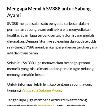
Mengapa Memilih SV388 untuk Sabung
Ayam?
SV388 menjadi salah satu penyedia terbesar dalam
permainan sabung ayam online karena menyediakan
kualitas ayam laga terbaik serta platform yang mudah
digunakan. Dengan fitur live streaming dan update odds
real-time, SV388 memberikan pengalaman taruhan yang
adil dan transparan.
Selain itu, SV388 juga menawarkan berbagai promo
menarik yang bisa dimanfaatkan pemain agar peluang
menang semakin besar.
Untuk informasi lebih lengkap tentang sabung ayam,
kunjungi
Wikipedia Sabung Ayam
.
Jangan lupa juga membaca artikel terkait tentang
strategi taruhan di
sportsbook
untuk menambah