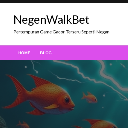
Skip
to
NegenWalkBet
content
Pertempuran Game Gacor Terseru Seperti Negan
HOME
BLOG