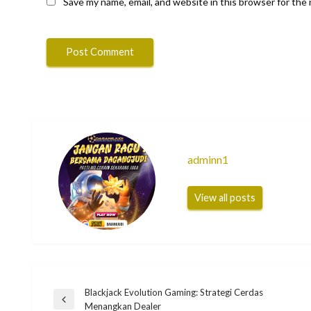
Save my name, email, and website in this browser for the
adminn1
View all posts
Blackjack Evolution Gaming: Strategi Cerdas
Post
Previous
Menangkan Dealer