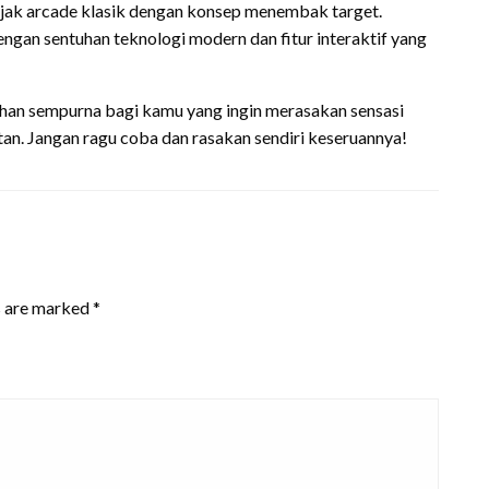
ejak arcade klasik dengan konsep menembak target.
ngan sentuhan teknologi modern dan fitur interaktif yang
ihan sempurna bagi kamu yang ingin merasakan sensasi
an. Jangan ragu coba dan rasakan sendiri keseruannya!
s are marked
*