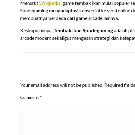
Menurut
Wikipedia
, game tembak ikan mulai populer s
Spadegaming mengadaptasi konsep ini ke versi online de
membuatnya berbeda dari game arcade lainnya.
Kesimpulannya,
Tembak Ikan Spadegaming
adalah pil
arcade modern sekaligus mengasah strategi dan ketepat
LEAVE A RESPONSE
Your email address will not be published.
Required field
Comment
*