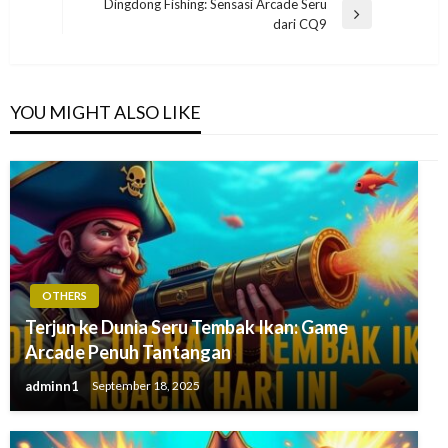
Post
Dingdong Fishing: Sensasi Arcade Seru
Next
dari CQ9
Post
YOU MIGHT ALSO LIKE
OTHERS
Terjun ke Dunia Seru Tembak Ikan: Game
Arcade Penuh Tantangan
adminn1
September 18, 2025