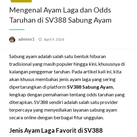
Mengenal Ayam Laga dan Odds
Taruhan di SV388 Sabung Ayam
Posted
adminn1
April 9, 2026
on
Sabung ayam adalah salah satu bentuk hiburan
tradisional yang masih populer hingga kini, khususnya di
kalangan penggemar taruhan. Pada artikel kali ini, kita
akan khusus membahas jenis ayam laga yang sering
dipertarungkan di platform
SV388 Sabung Ayam
,
lengkap dengan pemahaman tentang odds taruhan yang
diterapkan. SV388 sendiri adalah salah satu provider
terpercaya yang menyediakan layanan sabung ayam
secara online dengan berbagai fitur unggulan.
Jenis Ayam Laga Favorit di SV388