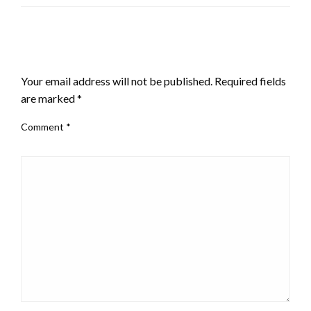
LEAVE A RESPONSE
Your email address will not be published.
Required fields
are marked
*
Comment
*