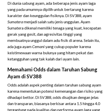
Di dunia sabung ayam, ada beberapa jenis ayam laga
yang pada umumnya dipilih untuk bertarung karena
karakter dan keunggulan fisiknya. Di SV388, ayam
Sumatera
menjadi salah satu jenis unggulan. Ayam
Sumatera dikenal memiliki tenaga yang kuat, kecepatan
gerak yang gesit, dan agresivitas tinggi yang
membuatnya unggul dalam adu fisik di arena. Selain itu,
ada juga ayam
Cemani
yang cukup populer karena
keistimewaan warna bulunya yang hitam pekat dan
ketangguhan yang tak kalah dari ayam lain.
Memahami Odds dalam Taruhan Sabung
Ayam di SV388
Odds adalah aspek penting dalam taruhan sabung ayam
karena menentukan potensi kemenangan dan risiko yang
dihadapi bettor. Di SV388, odds disajikan dengan jelas
dan transparan, biasanya berkisar antara 1.5 hingga 4.0
tergantung pada kualitas dan performa ayam laga yang