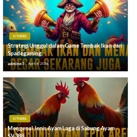
OTHERS
Strategi Unggul dalam Game Tembak Ikan dari
Spadegaming
adminn1
April 4, 2026
OTHERS
Mengenal Jenis Ayam Laga di Sabung Ayam
SV388