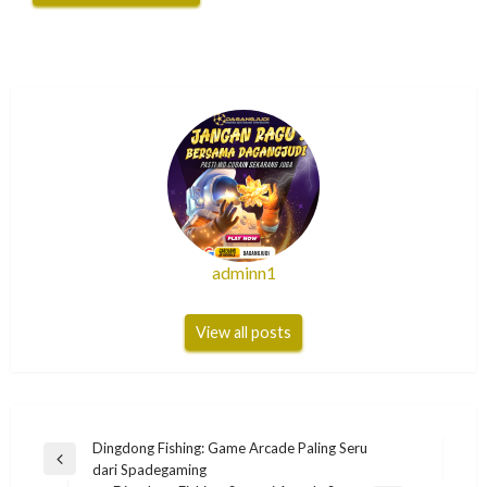
adminn1
View all posts
Post
Dingdong Fishing: Game Arcade Paling Seru
Previous
dari Spadegaming
navigation