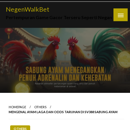
Skip
NegenWalkBet
to
Pertempuran Game Gacor Terseru Seperti Negan
content
HOMEPAGE
OTHERS
MENGENAL AYAM LAGA DAN ODDS TARUHAN DI SV388 SABUNG AYAM
OTHERS