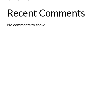
Recent Comments
No comments to show.