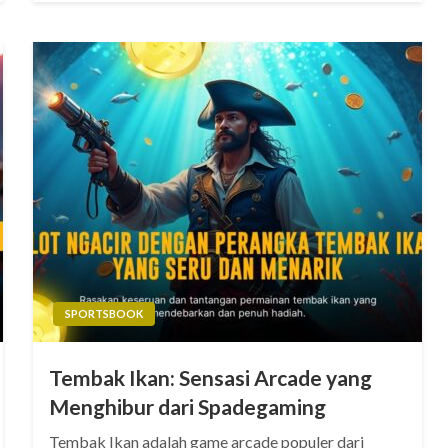
SPORTSBOOK
Tembak Ikan: Sensasi Arcade yang
Menghibur dari Spadegaming
Tembak Ikan adalah game arcade populer dari