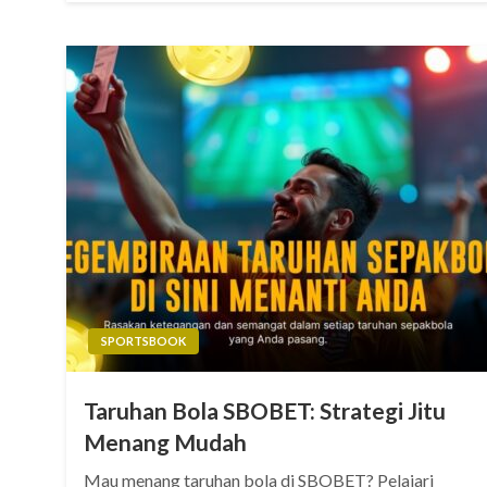
SPORTSBOOK
Taruhan Bola SBOBET: Strategi Jitu
Menang Mudah
Mau menang taruhan bola di SBOBET? Pelajari