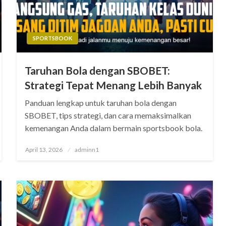
SPORTSBOOK
Taruhan Bola dengan SBOBET:
Strategi Tepat Menang Lebih Banyak
Panduan lengkap untuk taruhan bola dengan
SBOBET, tips strategi, dan cara memaksimalkan
kemenangan Anda dalam bermain sportsbook bola.
Posted
April 13, 2026
adminn1
on