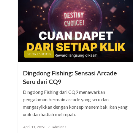
SPORTSBOOK
Dingdong Fishing: Sensasi Arcade
Seru dari CQ9
Dingdong Fishing dari CQ9 menawarkan
pengalaman bermain arcade yang seru dan
mengasyikkan dengan konsep menembak ikan yang
unik dan hadiah melimpah.
Posted
April 11, 2026
adminn1
on