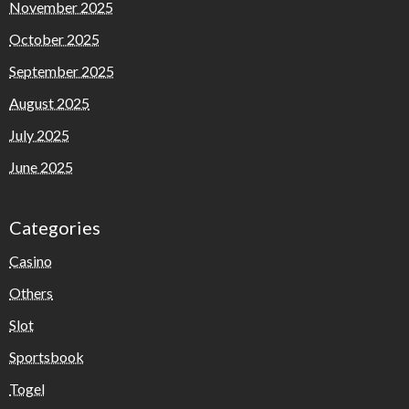
November 2025
October 2025
September 2025
August 2025
July 2025
June 2025
Categories
Casino
Others
Slot
Sportsbook
Togel