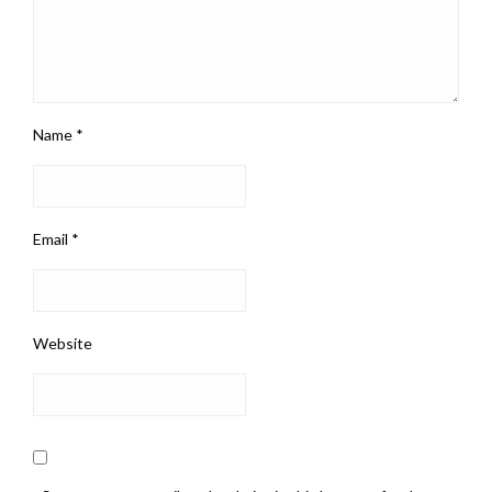
Name
*
Email
*
Website