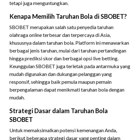
tetapi juga menguntungkan.
Kenapa Memilih Taruhan Bola di SBOBET?
SBOBET merupakan salah satu penyedia taruhan
olahraga online terbesar dan terpercaya di Asia,
khususnya dalam taruhan bola. Platform ini menawarkan
berbagai jenis taruhan, mulai dari taruhan pertandingan
hingga prediksi skor dan berbagai opsi live betting.
Keunggulan SBOBET juga terletak pada antarmuka yang
mudah digunakan dan dukungan pelanggan yang
responsif, sehingga baik pemula maupun pemain
berpengalaman dapat menikmati taruhan bola dengan
mudah.
Strategi Dasar dalam Taruhan Bola
SBOBET
Untuk memaksimalkan potensi kemenangan Anda,
berikut beberapa strategi dasar yang penting dalam