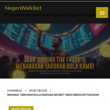
Skip
NegenWalkBet
to
Pertempuran Game Gacor Terseru Seperti Negan
content
HOMEPAGE
SPORTSBOOK
RAHASIA TARUHAN BOLA DENGAN SBOBET YANG MENGUNTUNGKAN
SPORTSBOOK