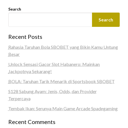
Search
Search
Recent Posts
Rahasia Taruhan Bola SBOBET yang Bikin Kamu Untung
Besar
Unlock Sensasi Gacor Slot Habanero: Mainkan
Jackpotnya Sekarang!
BOLA: Taruhan Tarik Menarik di Sportsbook SBOBET
S128 Sabung Ayam: Jenis, Odds, dan Provider
Terpercaya
Tembak Ikan: Serunya Main Game Arcade Spadegaming
Recent Comments