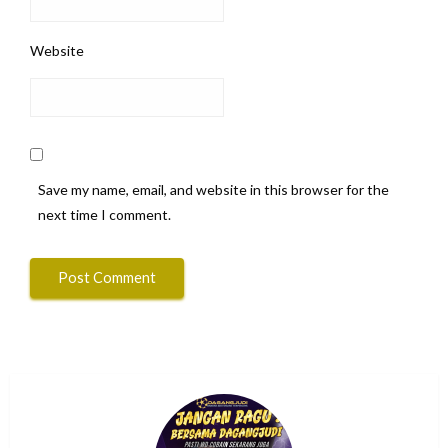
Website
Save my name, email, and website in this browser for the
next time I comment.