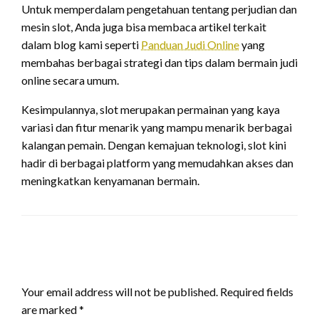
Untuk memperdalam pengetahuan tentang perjudian dan
mesin slot, Anda juga bisa membaca artikel terkait
dalam blog kami seperti
Panduan Judi Online
yang
membahas berbagai strategi dan tips dalam bermain judi
online secara umum.
Kesimpulannya, slot merupakan permainan yang kaya
variasi dan fitur menarik yang mampu menarik berbagai
kalangan pemain. Dengan kemajuan teknologi, slot kini
hadir di berbagai platform yang memudahkan akses dan
meningkatkan kenyamanan bermain.
LEAVE A RESPONSE
Your email address will not be published.
Required fields
are marked
*