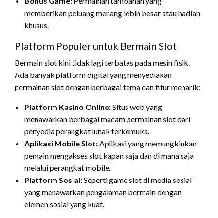
Bonus Game:
Permainan tambahan yang
memberikan peluang menang lebih besar atau hadiah
khusus.
Platform Populer untuk Bermain Slot
Bermain slot kini tidak lagi terbatas pada mesin fisik.
Ada banyak platform digital yang menyediakan
permainan slot dengan berbagai tema dan fitur menarik:
Platform Kasino Online:
Situs web yang
menawarkan berbagai macam permainan slot dari
penyedia perangkat lunak terkemuka.
Aplikasi Mobile Slot:
Aplikasi yang memungkinkan
pemain mengakses slot kapan saja dan di mana saja
melalui perangkat mobile.
Platform Sosial:
Seperti game slot di media sosial
yang menawarkan pengalaman bermain dengan
elemen sosial yang kuat.