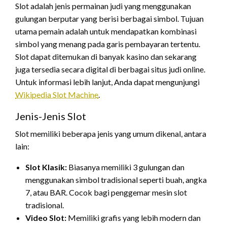
Slot adalah jenis permainan judi yang menggunakan
gulungan berputar yang berisi berbagai simbol. Tujuan
utama pemain adalah untuk mendapatkan kombinasi
simbol yang menang pada garis pembayaran tertentu.
Slot dapat ditemukan di banyak kasino dan sekarang
juga tersedia secara digital di berbagai situs judi online.
Untuk informasi lebih lanjut, Anda dapat mengunjungi
Wikipedia Slot Machine
.
Jenis-Jenis Slot
Slot memiliki beberapa jenis yang umum dikenal, antara
lain:
Slot Klasik:
Biasanya memiliki 3 gulungan dan
menggunakan simbol tradisional seperti buah, angka
7, atau BAR. Cocok bagi penggemar mesin slot
tradisional.
Video Slot:
Memiliki grafis yang lebih modern dan