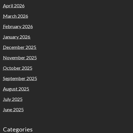
April 2026
March 2026
February 2026
January 2026
December 2025
November 2025
October 2025
September 2025
August 2025
July 2025
June 2025
Categories