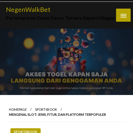
Skip
NegenWalkBet
to
Pertempuran Game Gacor Terseru Seperti Negan
content
HOMEPAGE
SPORTSBOOK
MENGENAL SLOT: JENIS, FITUR, DAN PLATFORM TERPOPULER
SPORTSBOOK