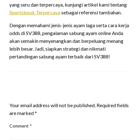
yang seru dan terpercaya, kunjungi artikel kami tentang
Sportsbook Terpercaya
sebagai referensi tambahan.
Dengan memahami jenis-jenis ayam laga serta cara kerja
odds di SV388, pengalaman sabung ayam online Anda
akan semakin menyenangkan dan berpeluang menang
lebih besar. Jadi, siapkan strategi dan nikmati
pertandingan sabung ayam terbaik dari SV388!
LEAVE A RESPONSE
Your email address will not be published.
Required fields
are marked
*
Comment
*