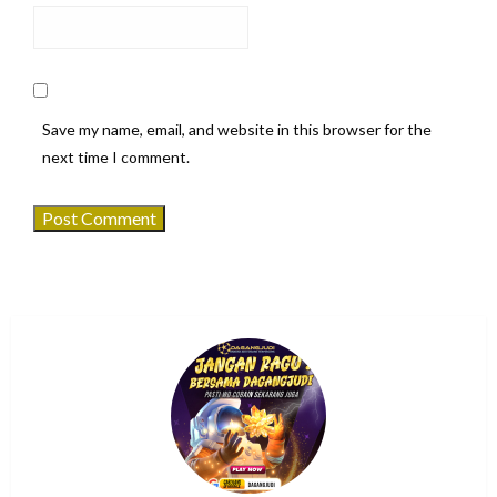
Save my name, email, and website in this browser for the
next time I comment.