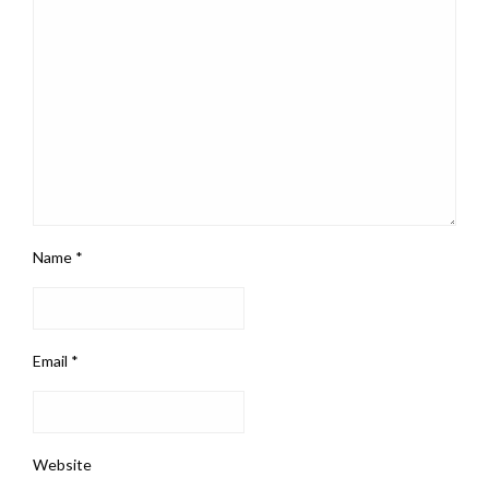
Name
*
Email
*
Website