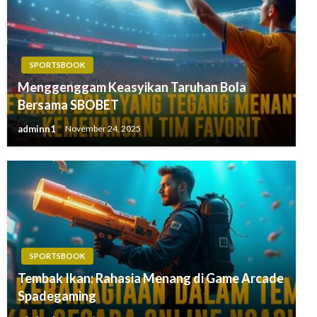
SPORTSBOOK
Menggenggam Keasyikan Taruhan Bola
Bersama SBOBET
adminn1
November 24, 2025
SPORTSBOOK
Tembak Ikan: Rahasia Menang di Game Arcade
Spadegaming