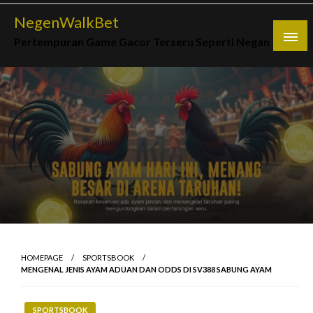
Skip
NegenWalkBet
to
Pertempuran Game Gacor Terseru Seperti Negan
content
HOMEPAGE
SPORTSBOOK
MENGENAL JENIS AYAM ADUAN DAN ODDS DI SV388 SABUNG AYAM
SPORTSBOOK