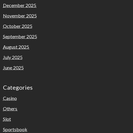
December 2025
November 2025
October 2025
September 2025
August 2025
July 2025
June 2025
Categories
Casino
Others
Slot
Sportsbook