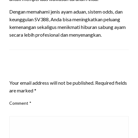
Dengan memahami jenis ayam aduan, sistem odds, dan
keunggulan SV388, Anda bisa meningkatkan peluang
kemenangan sekaligus menikmati hiburan sabung ayam
secara lebih profesional dan menyenangkan.
LEAVE A RESPONSE
Your email address will not be published.
Required fields
are marked
*
Comment
*