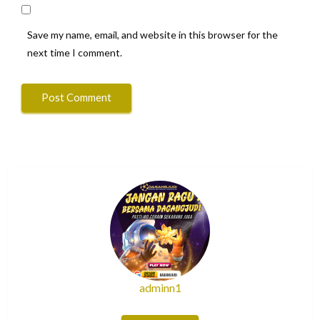
Save my name, email, and website in this browser for the
next time I comment.
adminn1