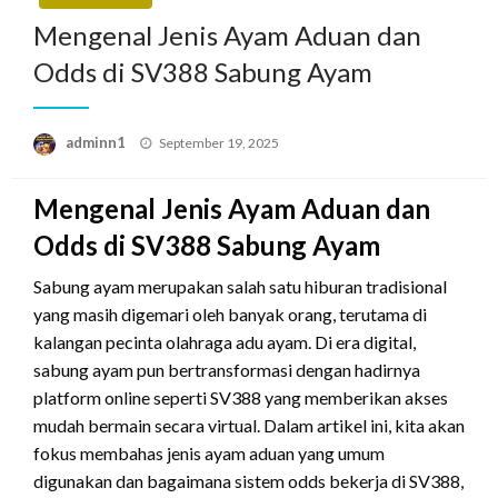
Mengenal Jenis Ayam Aduan dan
Odds di SV388 Sabung Ayam
Posted
adminn1
September 19, 2025
on
Mengenal Jenis Ayam Aduan dan
Odds di SV388 Sabung Ayam
Sabung ayam merupakan salah satu hiburan tradisional
yang masih digemari oleh banyak orang, terutama di
kalangan pecinta olahraga adu ayam. Di era digital,
sabung ayam pun bertransformasi dengan hadirnya
platform online seperti SV388 yang memberikan akses
mudah bermain secara virtual. Dalam artikel ini, kita akan
fokus membahas jenis ayam aduan yang umum
digunakan dan bagaimana sistem odds bekerja di SV388,