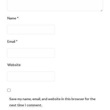
Name
*
Email
*
Website
Save my name, email, and website in this browser for the
next time I comment.