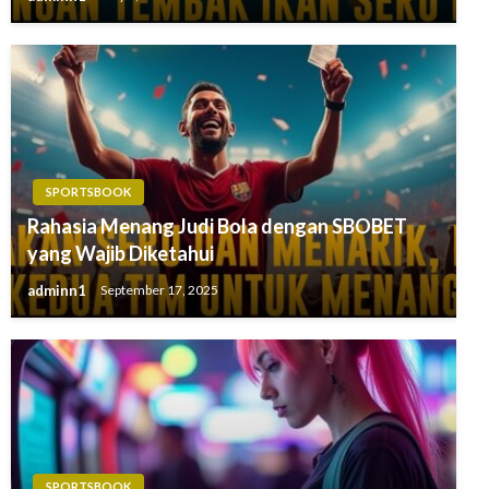
SPORTSBOOK
Rahasia Menang Judi Bola dengan SBOBET
yang Wajib Diketahui
adminn1
September 17, 2025
SPORTSBOOK