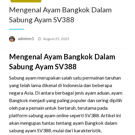
Mengenal Ayam Bangkok Dalam
Sabung Ayam SV388
Posted
adminn1
August 25, 2025
on
Mengenal Ayam Bangkok Dalam
Sabung Ayam SV388
Sabung ayam merupakan salah satu permainan taruhan
yang telah lama dikenal di Indonesia dan beberapa
negara Asia. Di antara berbagai jenis ayam aduan, ayam
Bangkok menjadi yang paling populer dan sering dipilih
oleh para pemain untuk bertaruh, terutama pada
platform sabung ayam online seperti SV388. Artikel ini
akan mengupas tuntas tentang ayam Bangkok dalam
sabung ayam SV388, mulai dari karakteristik,