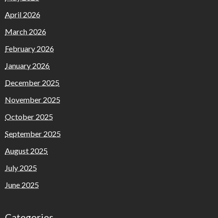
April 2026
March 2026
February 2026
January 2026
December 2025
November 2025
October 2025
September 2025
August 2025
July 2025
June 2025
Categories