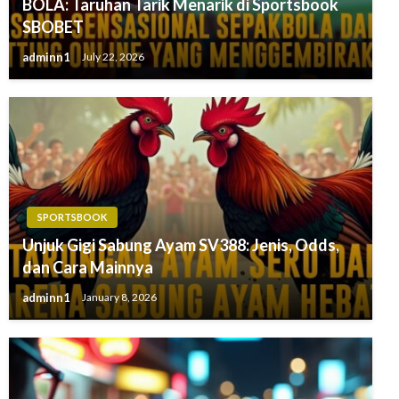
BOLA: Taruhan Tarik Menarik di Sportsbook
SBOBET
adminn1
July 22, 2026
SPORTSBOOK
Unjuk Gigi Sabung Ayam SV388: Jenis, Odds,
dan Cara Mainnya
adminn1
January 8, 2026