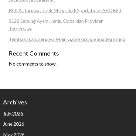
BOLA: Taruhan Tarik Menarik di Sportsbook SBOBET
S128 Sabung Ayam: Jenis, Odds, dan Provider
Terpercaya
Tembak Ikan: Serunya Main Game Arcade Spadegaming
Recent Comments
No comments to show.
Archives
July 2026
June 2026
May 2026