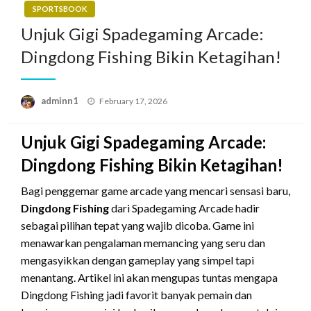
SPORTSBOOK
Unjuk Gigi Spadegaming Arcade:
Dingdong Fishing Bikin Ketagihan!
Posted
adminn1
February 17, 2026
on
Unjuk Gigi Spadegaming Arcade:
Dingdong Fishing Bikin Ketagihan!
Bagi penggemar game arcade yang mencari sensasi baru,
Dingdong Fishing
dari Spadegaming Arcade hadir
sebagai pilihan tepat yang wajib dicoba. Game ini
menawarkan pengalaman memancing yang seru dan
mengasyikkan dengan gameplay yang simpel tapi
menantang. Artikel ini akan mengupas tuntas mengapa
Dingdong Fishing jadi favorit banyak pemain dan