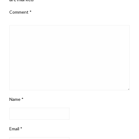
Comment
*
Name
*
Email
*