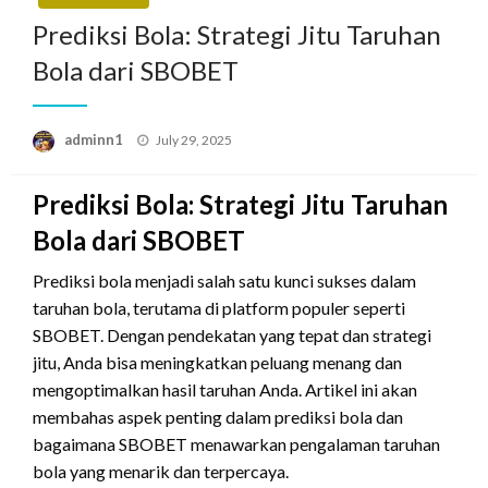
Prediksi Bola: Strategi Jitu Taruhan
Bola dari SBOBET
Posted
adminn1
July 29, 2025
on
Prediksi Bola: Strategi Jitu Taruhan
Bola dari SBOBET
Prediksi bola menjadi salah satu kunci sukses dalam
taruhan bola, terutama di platform populer seperti
SBOBET. Dengan pendekatan yang tepat dan strategi
jitu, Anda bisa meningkatkan peluang menang dan
mengoptimalkan hasil taruhan Anda. Artikel ini akan
membahas aspek penting dalam prediksi bola dan
bagaimana SBOBET menawarkan pengalaman taruhan
bola yang menarik dan terpercaya.