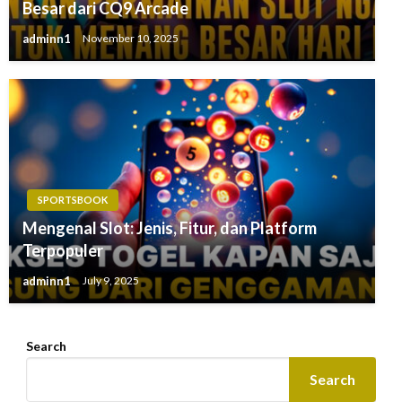
Besar dari CQ9 Arcade
adminn1
November 10, 2025
SPORTSBOOK
Mengenal Slot: Jenis, Fitur, dan Platform
Terpopuler
adminn1
July 9, 2025
Search
Search