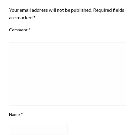
Your email address will not be published.
Required fields
are marked
*
Comment
*
Name
*