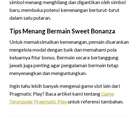
simbol menang menghilang dan digantikan oleh simbol
baru, membuka potensi kemenangan berturut-turut
dalam satu putaran.
Tips Menang Bermain Sweet Bonanza
Untuk memaksimalkan kemenangan, pemain disarankan
mengelola modal dengan baik dan memahami pola
keluarnya fitur bonus. Bermain secara bertanggung
jawab juga penting agar pengalaman bermain tetap
menyenangkan dan menguntungkan.
Ingin tahu lebih banyak mengenai game slot lain dari
Pragmatic Play? Baca artikel kami tentang
Game
Terpopuler Pragmatic Play
untuk referensi tambahan.
LEAVE A RESPONSE