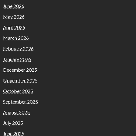
June 2026
May 2026
April 2026
March 2026
February 2026
January 2026
December 2025
November 2025
October 2025
September 2025
August 2025
July 2025
June 2025