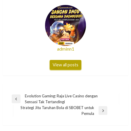
adminn1
View all posts
Post
Evolution Gaming: Raja Live Casino dengan
Previous
Sensasi Tak Tertandingi
navigation
Post
Strategi Jitu Taruhan Bola di SBOBET untuk
Next
Pemula
Post