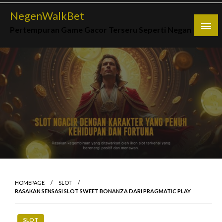
Skip
NegenWalkBet
to
Pertempuran Game Gacor Terseru Seperti Negan
content
HOMEPAGE
SLOT
RASAKAN SENSASI SLOT SWEET BONANZA DARI PRAGMATIC PLAY
SLOT