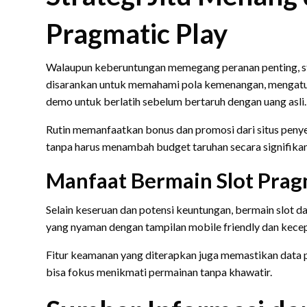
Pragmatic Play
Walaupun keberuntungan memegang peranan penting, st
disarankan untuk memahami pola kemenangan, mengatur
demo untuk berlatih sebelum bertaruh dengan uang asli.
Rutin memanfaatkan bonus dan promosi dari situs peny
tanpa harus menambah budget taruhan secara signifikan
Manfaat Bermain Slot Prag
Selain keseruan dan potensi keuntungan, bermain slot 
yang nyaman dengan tampilan mobile friendly dan kecep
Fitur keamanan yang diterapkan juga memastikan data 
bisa fokus menikmati permainan tanpa khawatir.