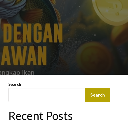
Search
Search
Recent Posts