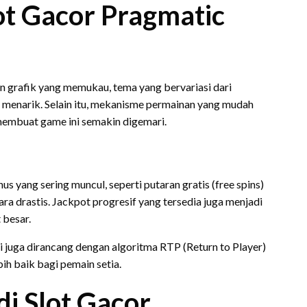
t Gacor Pragmatic
n grafik yang memukau, tema yang bervariasi dari
an menarik. Selain itu, mekanisme permainan yang mudah
embuat game ini semakin digemari.
nus yang sering muncul, seperti putaran gratis (free spins)
a drastis. Jackpot progresif yang tersedia juga menjadi
 besar.
i juga dirancang dengan algoritma RTP (Return to Player)
ih baik bagi pemain setia.
di Slot Gacor