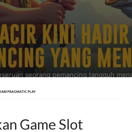
DARI PRAGMATIC PLAY
an Game Slot