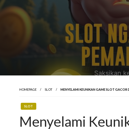
HOMEPAGE
SLOT
MENYELAMI KEUNIKAN GAME SLOT GACOR 
SLOT
Menyelami Keunik