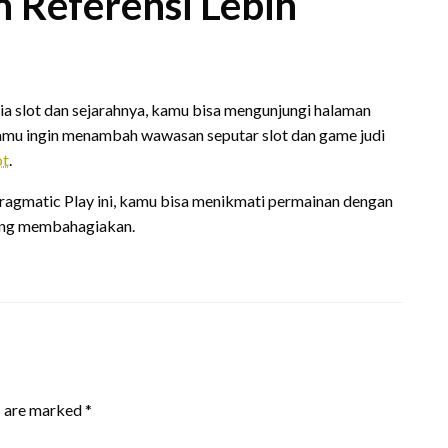
 Referensi Lebih
ia slot dan sejarahnya, kamu bisa mengunjungi halaman
 kamu ingin menambah wawasan seputar slot dan game judi
ot
.
ragmatic Play ini, kamu bisa menikmati permainan dengan
ang membahagiakan.
s are marked
*