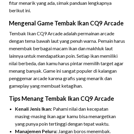
fitur menarik yang ada, simak panduan lengkapnya
berikut ini.
Mengenal Game Tembak Ikan CQ9 Arcade
Tembak Ikan CQ9 Arcade adalah permainan arcade
dengan tema bawah laut yang penuh warna. Pemain harus
menembak berbagai macam ikan dan makhluk laut
lainnya untuk mendapatkan poin. Setiap ikan memiliki
nilai berbeda, dan kamu harus pintar memilih target agar
menang banyak. Game ini sangat populer di kalangan
penggemar arcade karena grafis yang menarik dan
gameplay yang membuat ketagihan.
Tips Menang Tembak Ikan CQ9 Arcade
Kenali Jenis Ikan:
Pahami nilai dan kecepatan
masing-masing ikan agar kamu bisa menargetkan
yang punya poin tertinggi dengan tepat waktu.
Manajemen Peluru:
Jangan boros menembak.