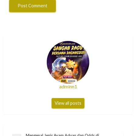
adminn1
View all posts
Mengenal Jenis Ayam Aduan dan Odds di