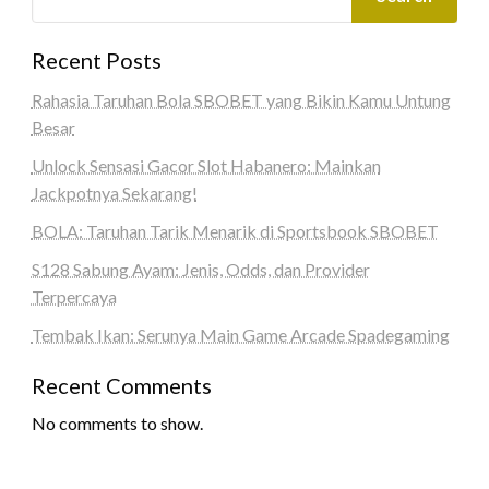
Recent Posts
Rahasia Taruhan Bola SBOBET yang Bikin Kamu Untung
Besar
Unlock Sensasi Gacor Slot Habanero: Mainkan
Jackpotnya Sekarang!
BOLA: Taruhan Tarik Menarik di Sportsbook SBOBET
S128 Sabung Ayam: Jenis, Odds, dan Provider
Terpercaya
Tembak Ikan: Serunya Main Game Arcade Spadegaming
Recent Comments
No comments to show.