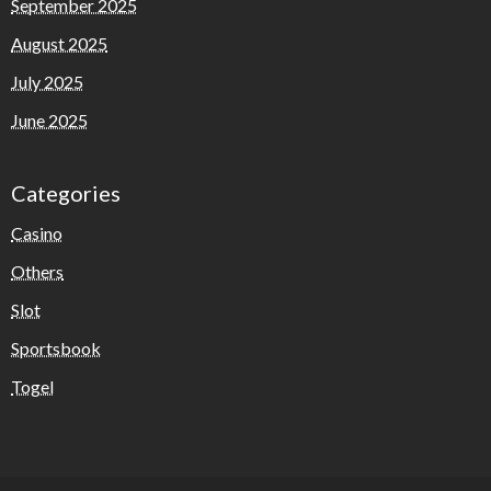
September 2025
August 2025
July 2025
June 2025
Categories
Casino
Others
Slot
Sportsbook
Togel