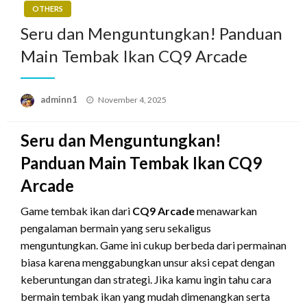
OTHERS
Seru dan Menguntungkan! Panduan
Main Tembak Ikan CQ9 Arcade
Posted
adminn1
November 4, 2025
on
Seru dan Menguntungkan!
Panduan Main Tembak Ikan CQ9
Arcade
Game tembak ikan dari
CQ9 Arcade
menawarkan
pengalaman bermain yang seru sekaligus
menguntungkan. Game ini cukup berbeda dari permainan
biasa karena menggabungkan unsur aksi cepat dengan
keberuntungan dan strategi. Jika kamu ingin tahu cara
bermain tembak ikan yang mudah dimenangkan serta