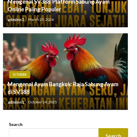
Mengenal SV388: Platform Sabung Ayam
Online Paling Populer
adminn1
March 23, 2026
OTHERS
Mengenal Ayam Bangkok: Raja Sabung Ayam
di SV388
adminn1
October 24, 2025
Search
Search