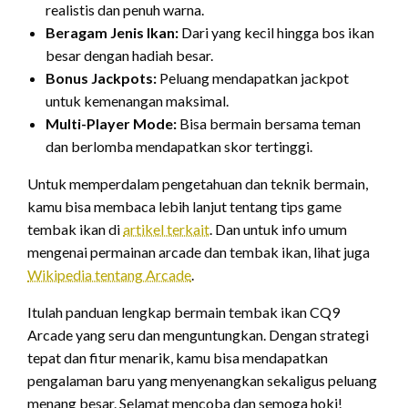
realistis dan penuh warna.
Beragam Jenis Ikan:
Dari yang kecil hingga bos ikan
besar dengan hadiah besar.
Bonus Jackpots:
Peluang mendapatkan jackpot
untuk kemenangan maksimal.
Multi-Player Mode:
Bisa bermain bersama teman
dan berlomba mendapatkan skor tertinggi.
Untuk memperdalam pengetahuan dan teknik bermain,
kamu bisa membaca lebih lanjut tentang tips game
tembak ikan di
artikel terkait
. Dan untuk info umum
mengenai permainan arcade dan tembak ikan, lihat juga
Wikipedia tentang Arcade
.
Itulah panduan lengkap bermain tembak ikan CQ9
Arcade yang seru dan menguntungkan. Dengan strategi
tepat dan fitur menarik, kamu bisa mendapatkan
pengalaman baru yang menyenangkan sekaligus peluang
menang besar. Selamat mencoba dan semoga hoki!