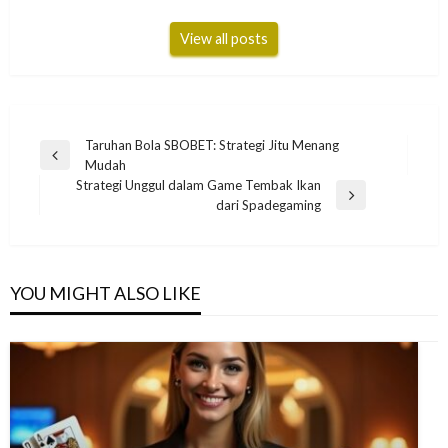
View all posts
Post
Taruhan Bola SBOBET: Strategi Jitu Menang
Previous
Mudah
navigation
Post
Strategi Unggul dalam Game Tembak Ikan
Next
dari Spadegaming
Post
YOU MIGHT ALSO LIKE