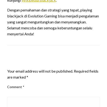
kunjungi
Wikipedia Blackjack
.
Dengan pemahaman dan strategi yang tepat, playing
blackjack di Evolution Gaming bisa menjadi pengalaman
yang sangat menguntungkan dan menyenangkan.
Selamat mencoba dan semoga keberuntungan selalu
menyertai Anda!
LEAVE A RESPONSE
Your email address will not be published.
Required fields
are marked
*
Comment
*