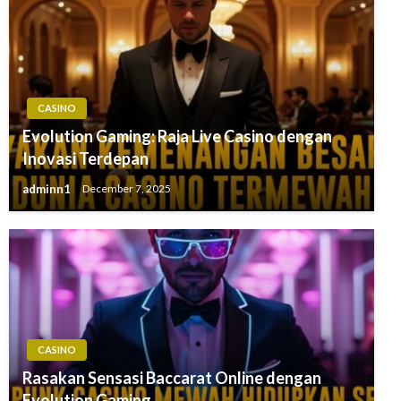
CASINO
Evolution Gaming: Raja Live Casino dengan
Inovasi Terdepan
adminn1
December 7, 2025
CASINO
Rasakan Sensasi Baccarat Online dengan
Evolution Gaming