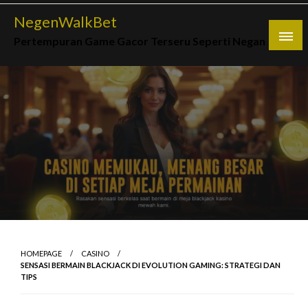
Skip
NegenWalkBet
to
Pertempuran Game Gacor Terseru Seperti Negan
content
HOMEPAGE
CASINO
SENSASI BERMAIN BLACKJACK DI EVOLUTION GAMING: STRATEGI DAN
TIPS