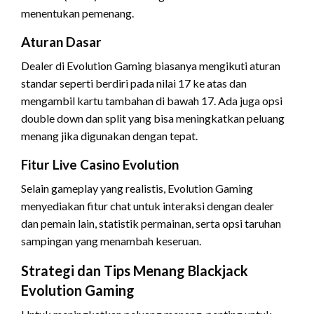
menentukan pemenang.
Aturan Dasar
Dealer di Evolution Gaming biasanya mengikuti aturan
standar seperti berdiri pada nilai 17 ke atas dan
mengambil kartu tambahan di bawah 17. Ada juga opsi
double down dan split yang bisa meningkatkan peluang
menang jika digunakan dengan tepat.
Fitur Live Casino Evolution
Selain gameplay yang realistis, Evolution Gaming
menyediakan fitur chat untuk interaksi dengan dealer
dan pemain lain, statistik permainan, serta opsi taruhan
sampingan yang menambah keseruan.
Strategi dan Tips Menang Blackjack
Evolution Gaming