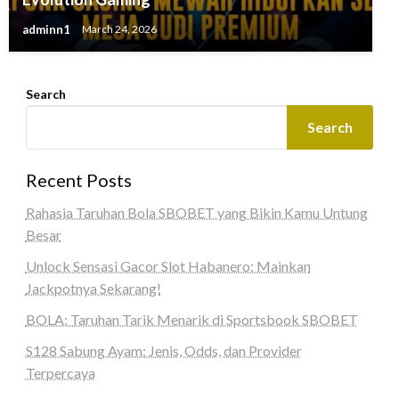
adminn1
March 24, 2026
Search
Search
Recent Posts
Rahasia Taruhan Bola SBOBET yang Bikin Kamu Untung
Besar
Unlock Sensasi Gacor Slot Habanero: Mainkan
Jackpotnya Sekarang!
BOLA: Taruhan Tarik Menarik di Sportsbook SBOBET
S128 Sabung Ayam: Jenis, Odds, dan Provider
Terpercaya